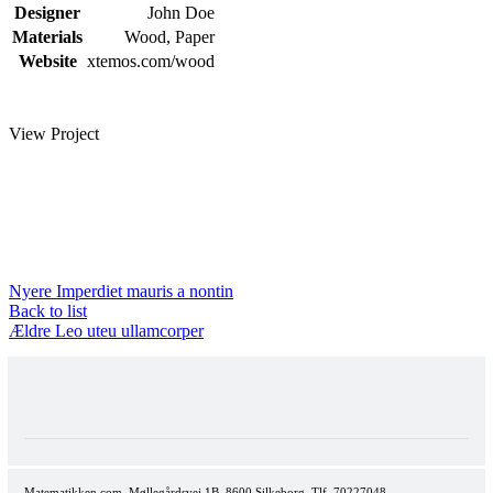
Designer
John Doe
Materials
Wood, Paper
Website
xtemos.com/wood
View Project
Nyere
Imperdiet mauris a nontin
Back to list
Ældre
Leo uteu ullamcorper
Matematikken.com, Møllegårdsvej 1B, 8600 Silkeborg. Tlf. 70227048