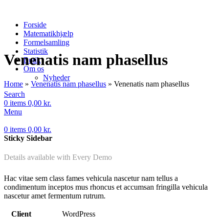
Forside
Matematikhjælp
Formelsamling
Statistik
Venenatis nam phasellus
Butik
Om os
Nyheder
Home
»
Venenatis nam phasellus
»
Venenatis nam phasellus
Search
0
items
0,00
kr.
Menu
0
items
0,00
kr.
Sticky Sidebar
Details available with Every Demo
Hac vitae sem class fames vehicula nascetur nam tellus a
condimentum inceptos mus rhoncus et accumsan fringilla vehicula
nascetur amet fermentum rutrum.
Client
WordPress