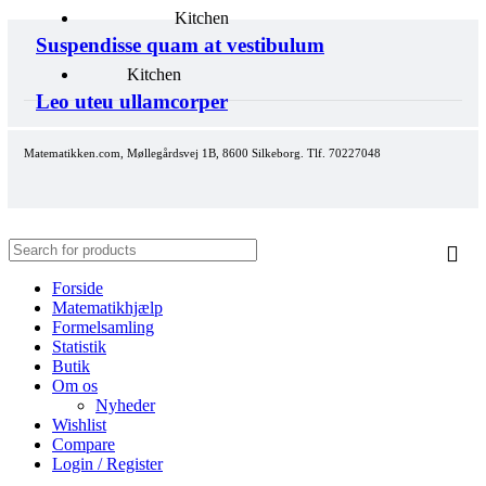
Kitchen
Suspendisse quam at vestibulum
Kitchen
Leo uteu ullamcorper
Matematikken.com, Møllegårdsvej 1B, 8600 Silkeborg. Tlf. 70227048
Forside
Matematikhjælp
Formelsamling
Statistik
Butik
Om os
Nyheder
Wishlist
Compare
Login / Register