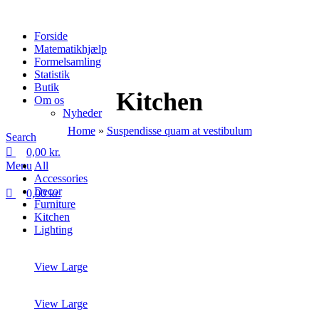
0
0
0
Forside
Matematikhjælp
Formelsamling
Statistik
Butik
Kitchen
Om os
Nyheder
Home
»
Suspendisse quam at vestibulum
Search
0,00
kr.
Menu
All
Accessories
Decor
0,00
kr.
Furniture
Kitchen
Lighting
View Large
View Large