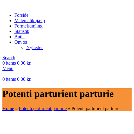
Forside
Matematikhjælp
Formelsamling
Statistik
Butik
Om os
Nyheder
Search
0
items
0,00
kr.
Menu
0
items
0,00
kr.
Potenti parturient parturie
Home
»
Potenti parturient parturie
»
Potenti parturient parturie